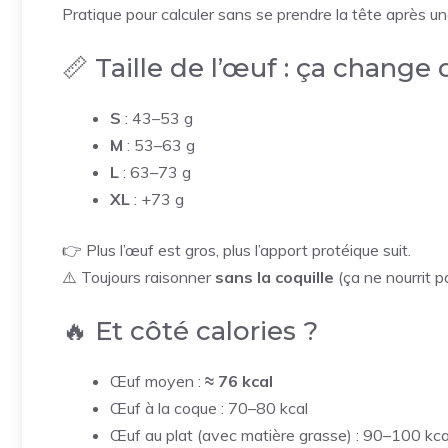
Pratique pour calculer sans se prendre la tête après une 
📏 Taille de l’œuf : ça change 
S
: 43–53 g
M
: 53–63 g
L
: 63–73 g
XL
: +73 g
👉 Plus l’œuf est gros, plus l’apport protéique suit.
⚠️ Toujours raisonner
sans la coquille
(ça ne nourrit p
🔥 Et côté calories ?
Œuf moyen :
≈ 76 kcal
Œuf à la coque : 70–80 kcal
Œuf au plat (avec matière grasse) : 90–100 kca