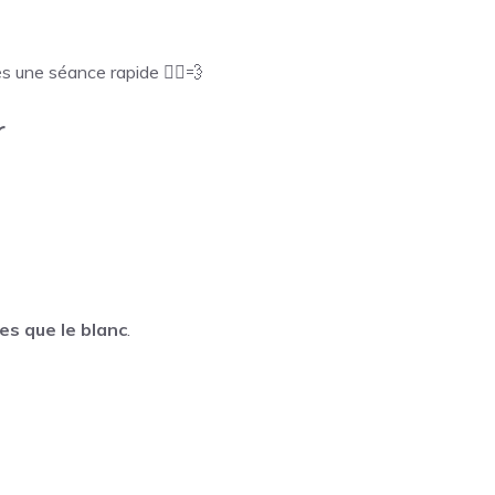
s une séance rapide 🏃‍♂️💨
r
es que le blanc
.