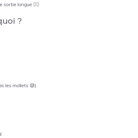
sortie longue 🏃‍♂️
quoi ?
as les mollets 😅).
l