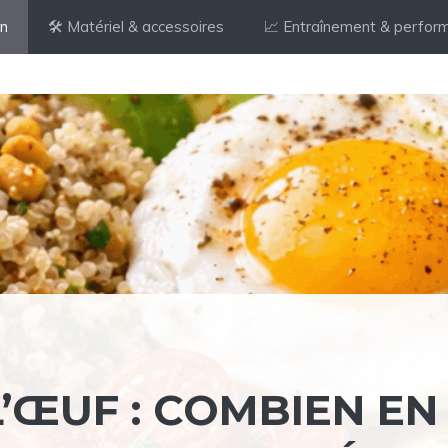
on
🛠️ Matériel & accessoires
📈 Entraînement & perfor
 L’ŒUF : COMBIEN EN