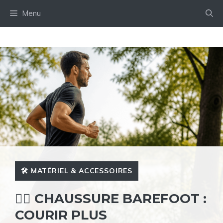
Aller
Menu
au
contenu
🛠️ MATÉRIEL & ACCESSOIRES
🏃‍♂️ CHAUSSURE BAREFOOT :
COURIR PLUS