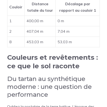
Distance
Décalage par
Couloir
totale du tour
rapport au couloir 1
1
400,00 m
0 m
2
407,04 m
7,04 m
8
453,03 m
53,03 m
Couleurs et revêtements :
ce que le sol raconte
Du tartan au synthétique
moderne : une question de
performance
Oubliez la nostalgie de la terre battue. L’époque des