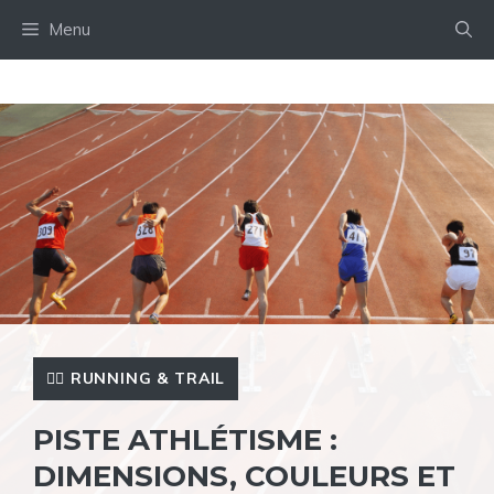
Aller
Menu
au
contenu
🏃‍♂️ RUNNING & TRAIL
PISTE ATHLÉTISME :
DIMENSIONS, COULEURS ET