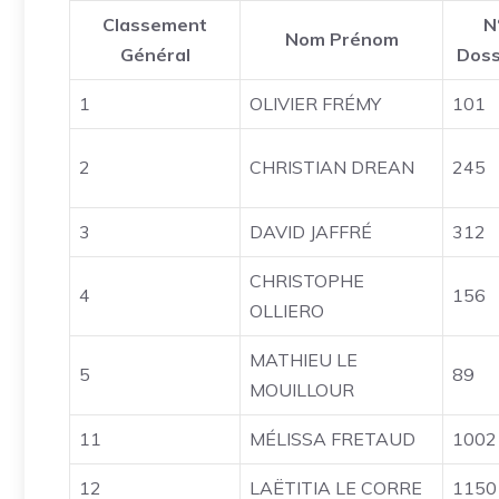
Classement
N
Nom Prénom
Général
Dos
1
OLIVIER FRÉMY
101
2
CHRISTIAN DREAN
245
3
DAVID JAFFRÉ
312
CHRISTOPHE
4
156
OLLIERO
MATHIEU LE
5
89
MOUILLOUR
11
MÉLISSA FRETAUD
1002
12
LAËTITIA LE CORRE
1150