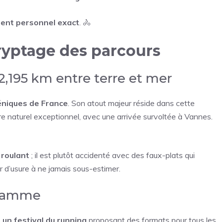
ent personnel exact
. 🚴
ryptage des parcours
42,195 km entre terre et mer
céniques de France
. Son atout majeur réside dans cette
re naturel exceptionnel, avec une arrivée survoltée à Vannes.
 roulant
; il est plutôt accidenté avec des faux-plats qui
r d’usure à ne jamais sous-estimer.
gramme
un festival du running
proposant des formats pour tous les