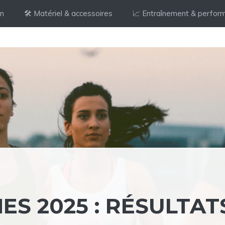
on
🛠️ Matériel & accessoires
📈 Entraînement & perfor
S 2025 : RÉSULTAT