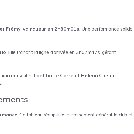
ier Frémy, vainqueur en 2h30m01s
. Une performance solide
rio
. Elle franchit la ligne d’arrivée en 3h07m47s, gérant
dium masculin. Laëtitia Le Corre et Helena Chenot
.
sements
formance
. Ce tableau récapitule le classement général, le club et