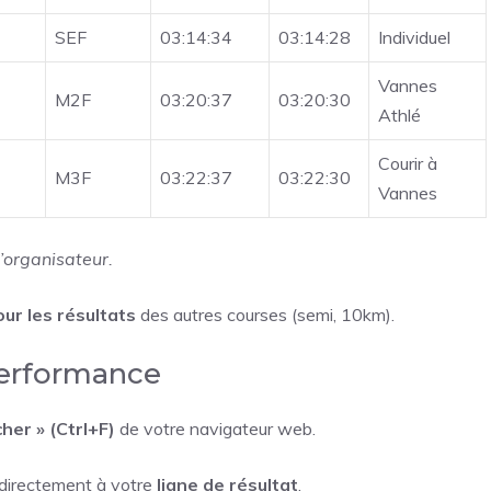
SEF
03:14:34
03:14:28
Individuel
Vannes
M2F
03:20:37
03:20:30
Athlé
Courir à
M3F
03:22:37
03:22:30
Vannes
l’organisateur.
ur les résultats
des autres courses (semi, 10km).
performance
cher » (Ctrl+F)
de votre navigateur web.
directement à votre
ligne de résultat
.