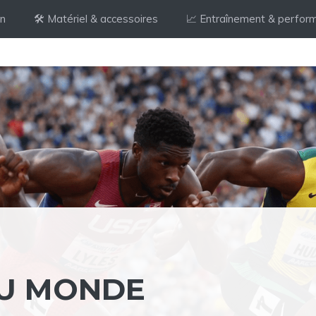
on
🛠️ Matériel & accessoires
📈 Entraînement & perfor
U MONDE