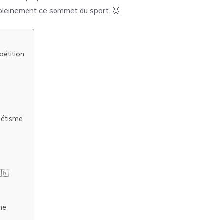
e pleinement ce sommet du sport. 🥇
pétition
létisme
🇷
me