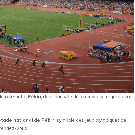
érouleront à
Pékin
, dans une ville déjà rompue à l’organisation
Stade national de Pékin
, symbole des Jeux olympiques de
 rendez-vous.