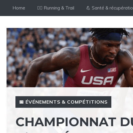
Aller
Home
🏃‍♂️ Running & Trail
💪 Santé & récupérati
au
contenu
📅 ÉVÉNEMENTS & COMPÉTITIONS
CHAMPIONNAT D